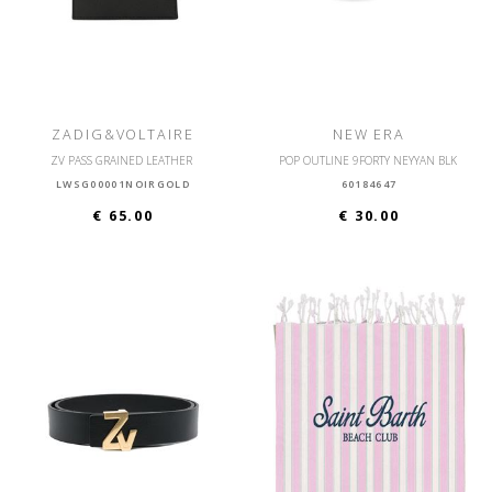
ZADIG&VOLTAIRE
NEW ERA
ZV PASS GRAINED LEATHER
POP OUTLINE 9FORTY NEYYAN BLK
LWSG00001NOIRGOLD
60184647
€ 65.00
€ 30.00