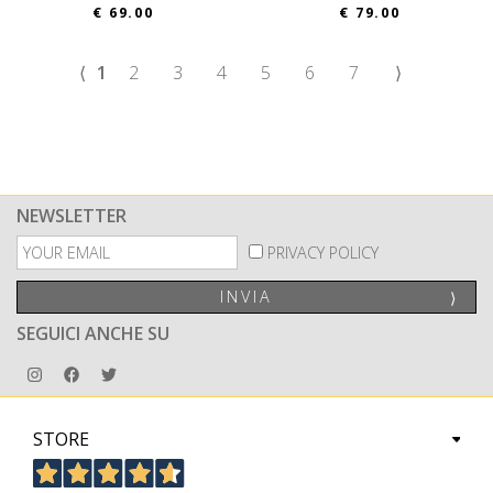
€ 69.00
€ 79.00
⟨
1
2
3
4
5
6
7
⟩
NEWSLETTER
PRIVACY POLICY
INVIA
⟩
SEGUICI ANCHE SU
STORE