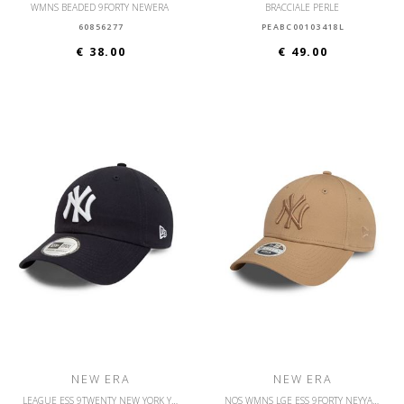
WMNS BEADED 9FORTY NEWERA
BRACCIALE PERLE
60856277
PEABC00103418L
€ 38.00
€ 49.00
NEW ERA
NEW ERA
LEAGUE ESS 9TWENTY NEW YORK YANKEES OSFM
NOS WMNS LGE ESS 9FORTY NEYYAN