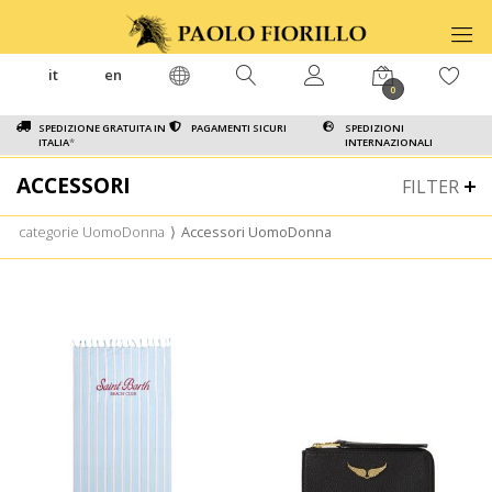
it
en
0
SPEDIZIONE GRATUITA IN
PAGAMENTI SICURI
SPEDIZIONI
ITALIA
*
INTERNAZIONALI
ACCESSORI
FILTER
categorie UomoDonna
⟩
Accessori UomoDonna