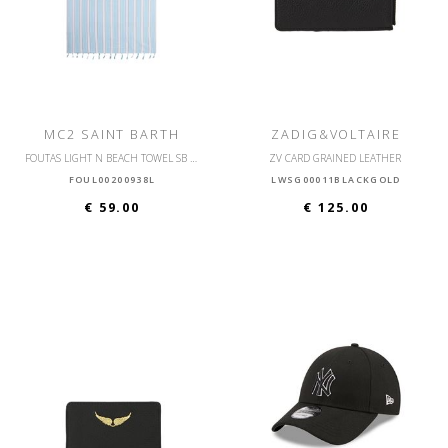
MC2 SAINT BARTH
ZADIG&VOLTAIRE
FOUTAS LIGHT N BEACH TOWEL SB BEACH STRIPES
ZV CARD GRAINED LEATHER
FOUL00200938L
LWSG00011BLACKGOLD
€ 59.00
€ 125.00