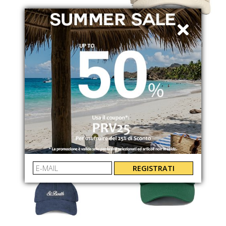
OS SUNGLASSES
MC2 SAINT BARTH
VIENNA
CAPPELLO DA BASEBALL
OS2068C01
BASB000701257L
€ 45.00
€ 79.00
REGISTRATI