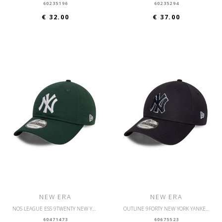
60235196
60235294
€ 32.00
€ 37.00
NEW ERA
NEW ERA
NOS LEAGUE ESS 9TWENTY NEW YORK YANKEES OSFM
OUTLINE 9FORTY NEW YORK YANKEES OSFM
60471473
60675523