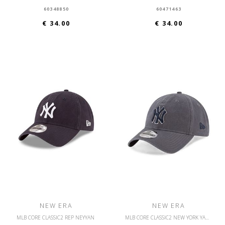
60348850
60471463
€ 34.00
€ 34.00
NEW ERA
NEW ERA
MLB CORE CLASSIC2 REP NEYYAN
MLB CORE CLASSIC2 NEW YORK YANKEES OSFM