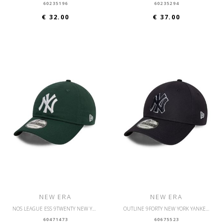
60235196
60235294
€ 32.00
€ 37.00
NEW ERA
NEW ERA
NOS LEAGUE ESS 9TWENTY NEW YORK YANKEES OSFM
OUTLINE 9FORTY NEW YORK YANKEES OSFM
60471473
60675523