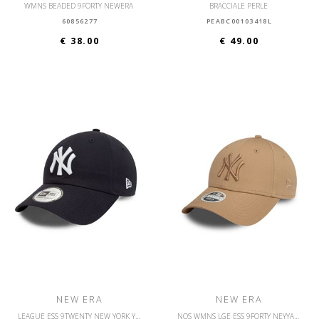
WMNS BEADED 9FORTY NEWERA
BRACCIALE PERLE
60856277
PEABC00103418L
€ 38.00
€ 49.00
NEW ERA
NEW ERA
LEAGUE ESS 9TWENTY NEW YORK YANKEES OSFM
NOS WMNS LGE ESS 9FORTY NEYYAN