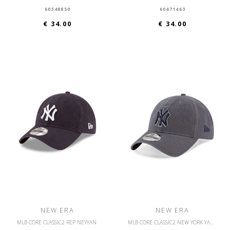
60348850
60471463
€ 34.00
€ 34.00
NEW ERA
NEW ERA
MLB CORE CLASSIC2 REP NEYYAN
MLB CORE CLASSIC2 NEW YORK YANKEES OSFM