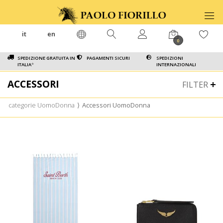
it
en
0
SPEDIZIONE GRATUITA IN
PAGAMENTI SICURI
SPEDIZIONI
ITALIA
*
INTERNAZIONALI
ACCESSORI
FILTER
categorie UomoDonna
⟩
Accessori UomoDonna