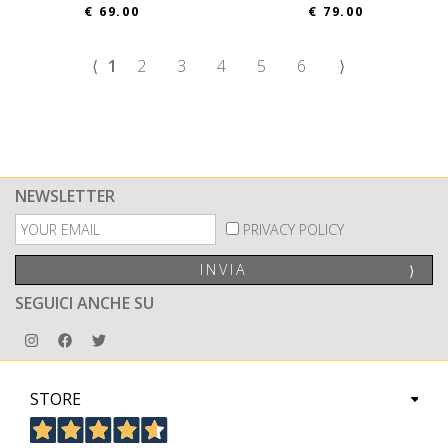
€ 69.00
€ 79.00
⟨
1
2
3
4
5
6
⟩
NEWSLETTER
PRIVACY POLICY
INVIA
⟩
SEGUICI ANCHE SU
STORE