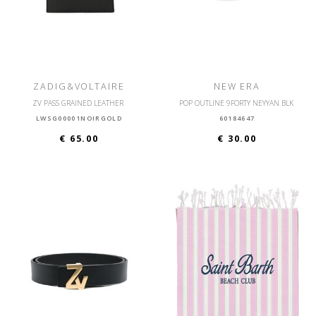
ZADIG&VOLTAIRE
NEW ERA
ZV PASS GRAINED LEATHER
POP OUTLINE 9FORTY NEYYAN BLK
LWSG00001NOIRGOLD
60184647
€ 65.00
€ 30.00