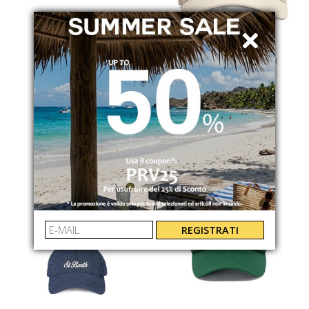
OS SUNGLASSES
MC2 SAINT BARTH
VIENNA
CAPPELLO DA BASEBALL
OS2068C01
BASB000701257L
€ 45.00
€ 79.00
REGISTRATI