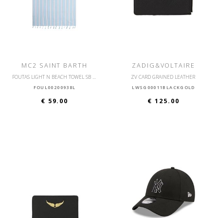
MC2 SAINT BARTH
ZADIG&VOLTAIRE
FOUTAS LIGHT N BEACH TOWEL SB BEACH STRIPES
ZV CARD GRAINED LEATHER
FOUL00200938L
LWSG00011BLACKGOLD
€ 59.00
€ 125.00