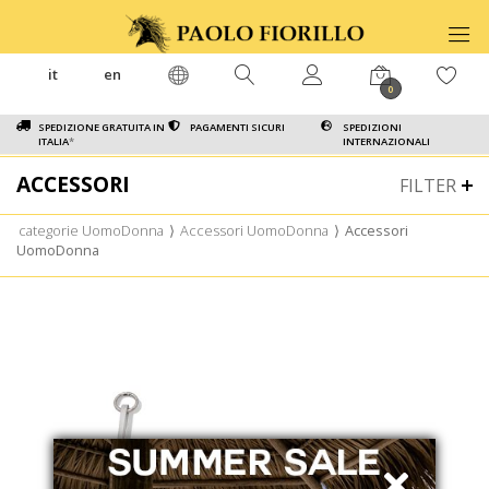
it
en
0
SPEDIZIONE GRATUITA IN
PAGAMENTI SICURI
SPEDIZIONI
ITALIA
*
INTERNAZIONALI
ACCESSORI
FILTER
categorie UomoDonna
⟩
Accessori UomoDonna
⟩
Accessori
UomoDonna