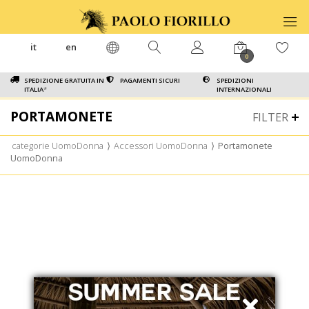
it
en
0
SPEDIZIONE GRATUITA IN
PAGAMENTI SICURI
SPEDIZIONI
ITALIA
*
INTERNAZIONALI
PORTAMONETE
FILTER
categorie UomoDonna
⟩
Accessori UomoDonna
⟩
Portamonete
UomoDonna