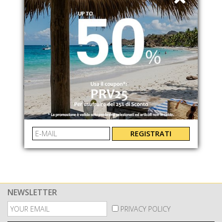
ZADIG&VOLTAIRE
ZADIG&VOLTAIRE
MINI ZV GRAINED LEATHER
MINI ZV GRAINED LEATHER
LWSG00004NOIR
LWSG00004PODIUM
€ 95.00
-29.5%
€ 105.00
-29.5%
€ 67.00
€ 74.00
REGISTRATI
NEWSLETTER
PRIVACY POLICY