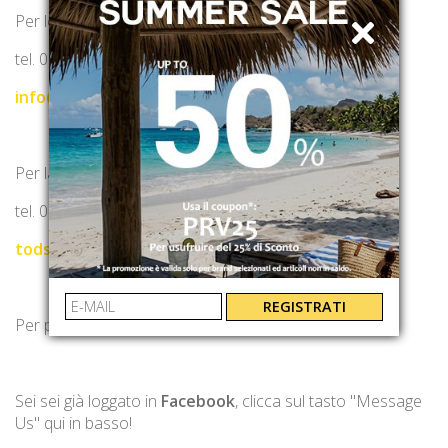
Per le boutique Paolo Fiorillo:
tel. 081 1857 6024
info@paolofiorillo.com
Per la distribuzione prodotti Tod's SpA:
tel. 06 80 88888
todsroma@fyonasrl.com
REGISTRATI
Per parlare con noi su
WeChat
,
clicca qui
.
Sei sei già loggato in
Facebook
, clicca sul tasto "Message
Us" qui in basso!