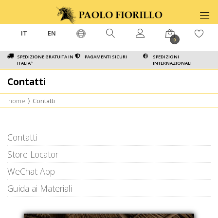
IT
EN
0
SPEDIZIONE GRATUITA IN
PAGAMENTI SICURI
SPEDIZIONI
ITALIA
*
INTERNAZIONALI
Contatti
home
⟩
Contatti
Contatti
Store Locator
WeChat App
Guida ai Materiali