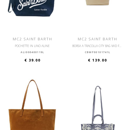
MC2 SAINT BARTH
MC2 SAINT BARTH
POCHETTE IN LINO ALINE
BORSA A TRACOLLA CITY BAG MID FRINGE
ALI000400119L
CBMF00101741L
€ 39.00
€ 139.00