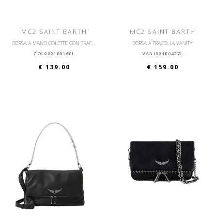
MC2 SAINT BARTH
MC2 SAINT BARTH
BORSA A MANO COLETTE CON TRACOLLA
BORSA A TRACOLLA VANITY
COL000100160L
VANI00100427L
€ 139.00
€ 159.00