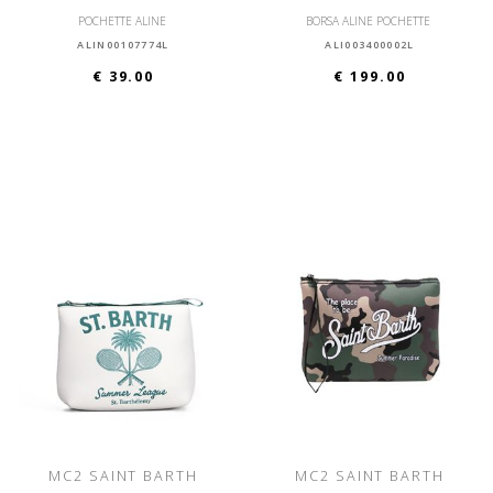
POCHETTE ALINE
BORSA ALINE POCHETTE
ALIN00107774L
ALI003400002L
€ 39.00
€ 199.00
MC2 SAINT BARTH
MC2 SAINT BARTH