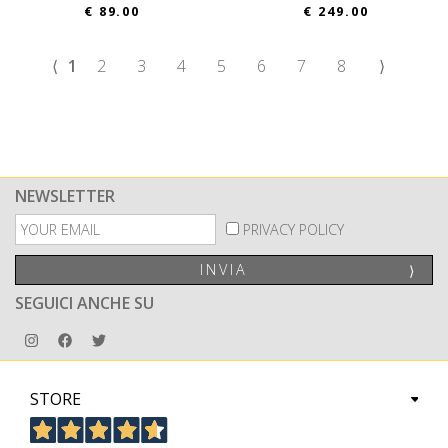
€ 89.00
€ 249.00
⟨
1
2
3
4
5
6
7
8
⟩
NEWSLETTER
PRIVACY POLICY
INVIA
⟩
SEGUICI ANCHE SU
STORE