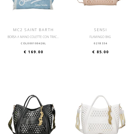
MC2 SAINT BARTH
SENSI
BORSA A MANO COLETTE CON TRACOLLA
FLAMINGO BAG
COL000100426L
021B334
€ 169.00
€ 85.00