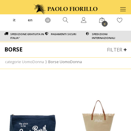
it
en
0
SPEDIZIONE GRATUITA IN
PAGAMENTI SICURI
SPEDIZIONI
ITALIA
*
INTERNAZIONALI
BORSE
FILTER
categorie UomoDonna
⟩
Borse UomoDonna