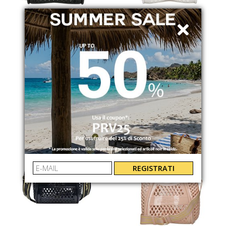
SENSI
SENSI
FLAMINGO BAG
FLAMINGO BAG
021B001
021B002
€ 85.00
€ 85.00
REGISTRATI