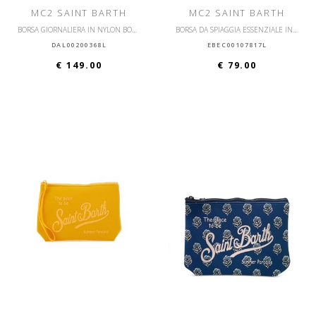
MC2 SAINT BARTH
MC2 SAINT BARTH
BORSA GIORNALIERA IN NYLON BORSA A MANO
BORSA DA SPIAGGIA ESSENZIALE IN COTONE ESSENTIAL
DAL00200368L
EBEC00107817L
€ 149.00
€ 79.00