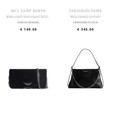
MC2 SAINT BARTH
ZADIG&VOLTAIRE
BORSA VANITY MINI VOLANT PICCOLA CON TRACOLLA
ROCK GRAINED LEATHER
VAMI01800549L
LWBA00001FLASH
€ 149.00
€ 345.00