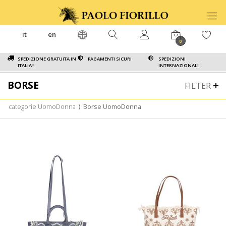
it
en
0
SPEDIZIONE GRATUITA IN
PAGAMENTI SICURI
SPEDIZIONI
ITALIA
*
INTERNAZIONALI
BORSE
FILTER
categorie UomoDonna
⟩
Borse UomoDonna