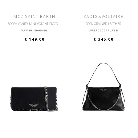
MC2 SAINT BARTH
ZADIG&VOLTAIRE
BORSA VANITY MINI VOLANT PICCOLA CON TRACOLLA
ROCK GRAINED LEATHER
VAMI01800549L
LWBA00001FLASH
€ 149.00
€ 345.00