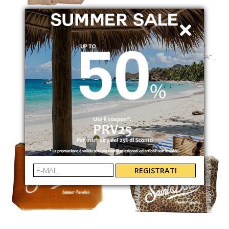
SENSI
MC2 SAINT BARTH
SANTORINI BAG
BORSA A MANO COLETTE CON TRACOLLA
020B334
COL000100160L
€ 75.00
€ 139.00
REGISTRATI