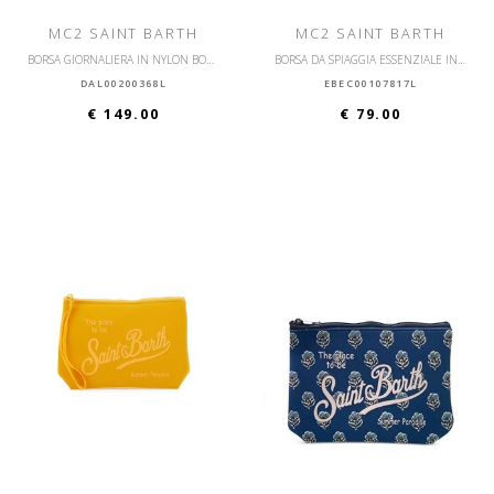
MC2 SAINT BARTH
MC2 SAINT BARTH
BORSA GIORNALIERA IN NYLON BORSA A MANO
BORSA DA SPIAGGIA ESSENZIALE IN COTONE ESSENTIAL
DAL00200368L
EBEC00107817L
€ 149.00
€ 79.00