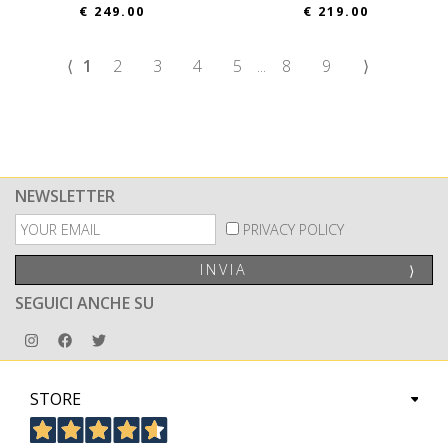
€ 249.00
€ 219.00
⟨
1
2
3
4
5
...
8
9
⟩
NEWSLETTER
PRIVACY POLICY
INVIA
⟩
SEGUICI ANCHE SU
STORE