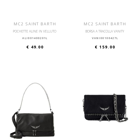
MC2 SAINT BARTH
MC2 SAINT BARTH
POCHETTE ALINE IN VELLUTO
BORSA A TRACOLLA VANITY
ALI001400201L
VANI00100427L
€ 49.00
€ 159.00