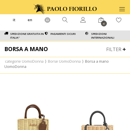
it
en
0
SPEDIZIONE GRATUITA IN
PAGAMENTI SICURI
SPEDIZIONI
ITALIA
*
INTERNAZIONALI
BORSA A MANO
FILTER
categorie UomoDonna
⟩
Borse UomoDonna
⟩
Borsa a mano
UomoDonna