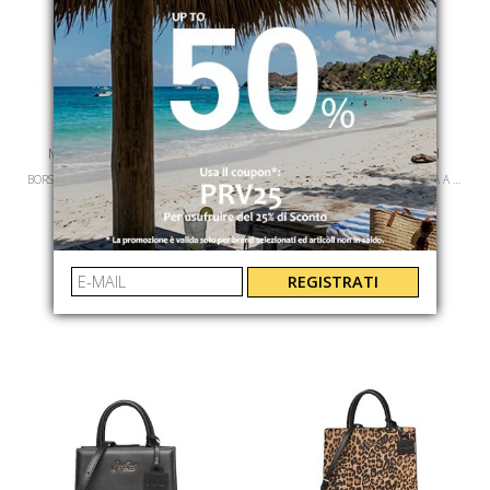
MC2 SAINT BARTH
MC2 SAINT BARTH
BORSA DA NEGOZIO MINI BORSA A MANO
BORSA DA NEGOZIO MINI BORSA A MANO
SHBM000201506L
SHBM000200003L
€ 289.00
€ 289.00
REGISTRATI