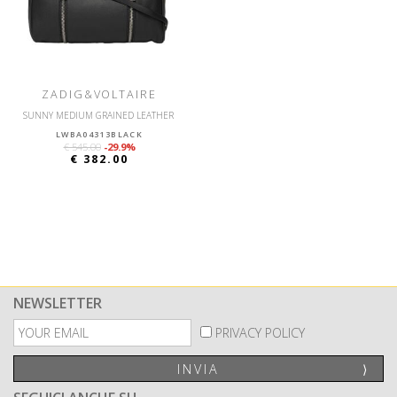
ZADIG&VOLTAIRE
SUNNY MEDIUM GRAINED LEATHER
LWBA04313BLACK
€ 545.00
-29.9%
€ 382.00
NEWSLETTER
PRIVACY POLICY
INVIA
⟩