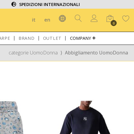
SPEDIZIONI INTERNAZIONALI
it
en
0
ARPE
BRAND
OUTLET
COMPANY
categorie UomoDonna
⟩
Abbigliamento UomoDonna