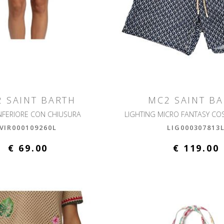
 SAINT BARTH
MC2 SAINT B
INFERIORE CON CHIUSURA
VIR000109260L
LIG000307813
€ 69.00
€ 119.00