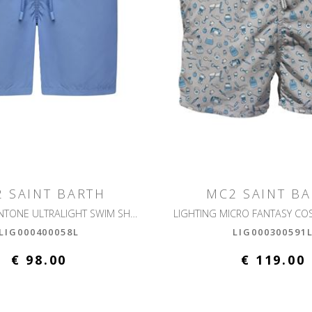
 SAINT BARTH
MC2 SAINT B
LIGHTING PANTONE ULTRALIGHT SWIM SHORT PANTONE
LIG000400058L
LIG000300591
€ 98.00
€ 119.00