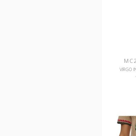
MC2
VIRGO 