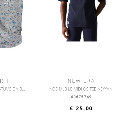
ARTH
NEW ERA
LIGHTING MICRO FANTASY COSTUME DA BAGNO ULTRALEGGERO
NOS MLB LE MIDI OS TEE NEYYAN
L
60675749
€ 25.00