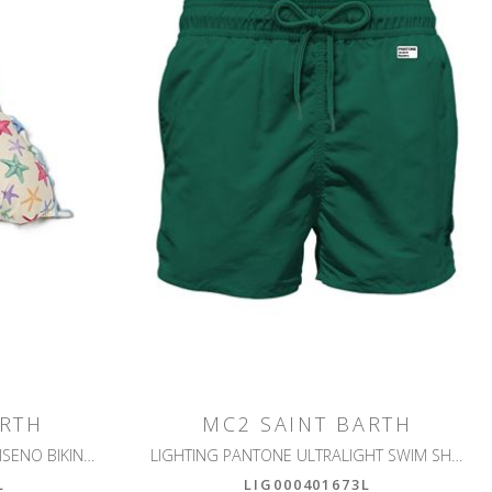
ARTH
MC2 SAINT BARTH
SAGITTARIO FROU FROU REGGISENO BIKINI A TRIANGOLO
LIGHTING PANTONE ULTRALIGHT SWIM SHORT PANTONE
L
LIG000401673L