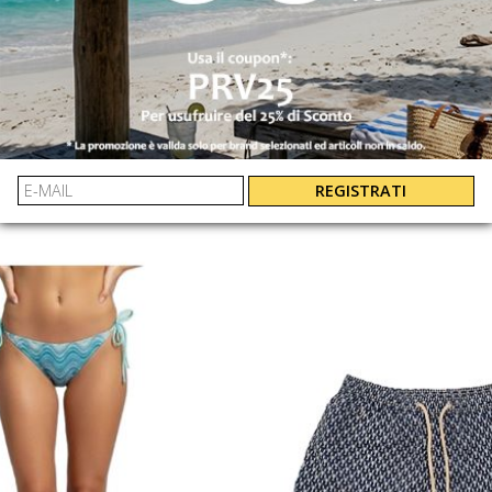
 SAINT BARTH
MC2 SAINT B
T-SHIRT PORTOFINO MAN IN COTONE CON STAMPA FRONTALE
POT000104410L
IMY00101121L
€ 79.00
€ 229.00
REGISTRATI