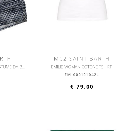
ARTH
MC2 SAINT BARTH
LIGHTING MICRO FANTASY COSTUME DA BAGNO ULTRALEGGERO
EMILIE WOMAN COTONE TSHIRT
L
EMI000101042L
€ 79.00