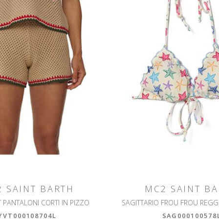
 SAINT BARTH
MC2 SAINT B
T PANTALONI CORTI IN PIZZO
YVT000108704L
SAG000100578