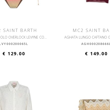
 SAINT BARTH
MC2 SAINT B
BIKINI TRIANGOLO OVERLOCK LEVYNE CON OVERLOCK
AGHATA LUNGO CAFTANO 
LVY000200065L
AGH000208666
€ 129.00
€ 149.00