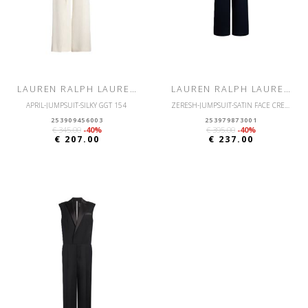
LAUREN RALPH LAUREN
LAUREN RALPH LAUREN
APRIL-JUMPSUIT-SILKY GGT 154
ZERESH-JUMPSUIT-SATIN FACE CREPE
253909456003
253979873001
€ 345.00
-40%
€ 395.00
-40%
€ 207.00
€ 237.00