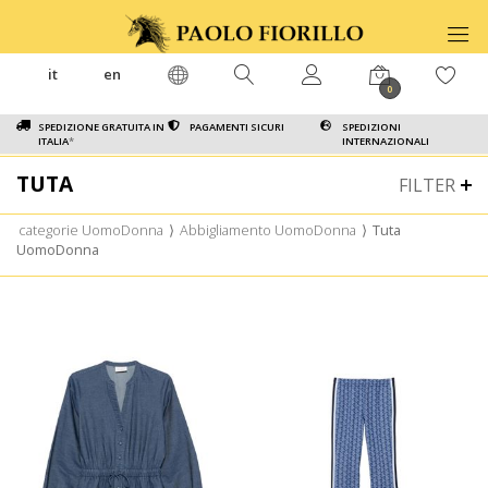
it
en
0
SPEDIZIONE GRATUITA IN
PAGAMENTI SICURI
SPEDIZIONI
ITALIA
*
INTERNAZIONALI
TUTA
FILTER
categorie UomoDonna
⟩
Abbigliamento UomoDonna
⟩
Tuta
UomoDonna