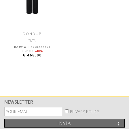
DONDUP
TUTA
DA491WFH188DXXX999
€ 780.00
-40%
€ 468.00
NEWSLETTER
PRIVACY POLICY
INVIA
⟩