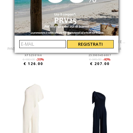
LACOSTE
LAUREN RALPH LAUREN
REGISTRATI
PANTALONI FELPATI MADE IN FRANCE
APRIL-JUMPSUIT-SILKY GGT 154
XF5250166
253909456007
€ 180.00
-30%
€ 345.00
-40%
€ 126.00
€ 207.00