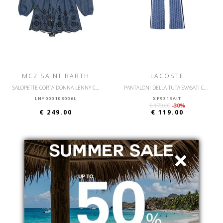
MC2 SAINT BARTH
LACOSTE
SALOPETTE CORTA DONNA LENNY CHAMBRAY MORRIS FLOW
PANTALONI DELLA TUTA SVASATI CON MONOGRAMMA
LNY000108006L
XF9313AIT
€ 170.00
-30%
€ 249.00
€ 119.00