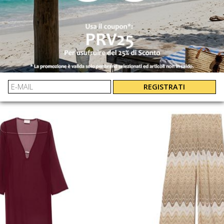
 SAINT BARTH
MC2 SAINT B
T PANTALONI CORTI IN PIZZO
YVT000108704L
SAG000100578
€ 139.00
€ 59.00
REGISTRATI