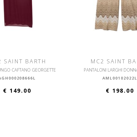
 SAINT BARTH
MC2 SAINT B
UNGO CAFTANO GEORGETTE
PANTALONI LARGHI DONN
AGH000208666L
AML00102022
€ 149.00
€ 198.00