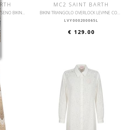
ARTH
MC2 SAINT BARTH
SAGITTARIO FROU FROU REGGISENO BIKINI A TRIANGOLO
BIKINI TRIANGOLO OVERLOCK LEVYNE CON OVERLOCK
L
LVY000200065L
€ 129.00