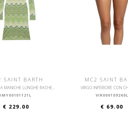
 SAINT BARTH
MC2 SAINT B
IMANY ABITO A MANICHE LUNGHE RACHEL SEA WAVE SOFT
VIRGO INFERIORE CON C
IMY00101121L
VIR000109260
€ 229.00
€ 69.00