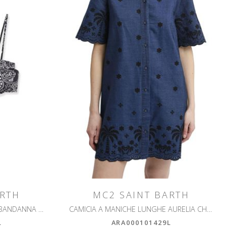
ARTH
MC2 SAINT BARTH
TOP BIKINI A BALCONE AMIRA BANDANNA ROTONDO
CAMICIA A MANICHE LUNGHE AURELIA CHAMBRAY PALMS
L
ARA000101429L