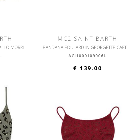
ARTH
MC2 SAINT BARTH
SHORTS DONNA AMANI SANGALLO MORRIS FLOWER
BANDANA FOULARD IN GEORGETTE CAFTANO LUNGO AGHATA
L
AGH000109006L
€ 139.00