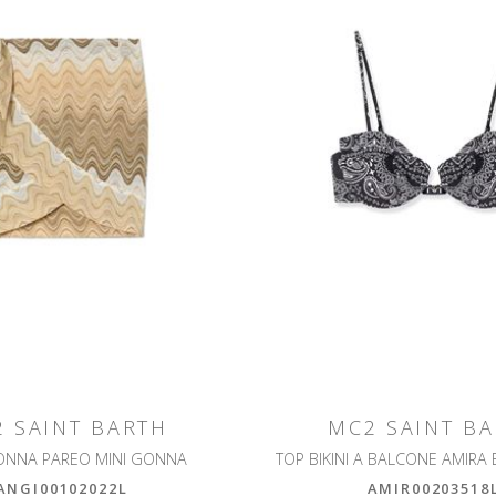
 SAINT BARTH
MC2 SAINT B
ONNA PAREO MINI GONNA
ANGI00102022L
AMIR00203518