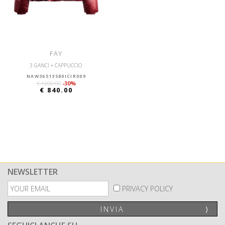
FAY
3 GANCI + CAPPUCCIO
NAW36513580ICIR009
€ 1200.00
-30%
€ 840.00
NEWSLETTER
PRIVACY POLICY
INVIA
⟩