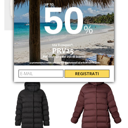
LACOSTE
MM MAX MARA
CAPPUCCIO IMPERMEABILE
CARIOCA
BH5154XFJ
2526496018650004
€ 360.00
-30%
€ 379.00
-29.8%
€ 252.00
€ 266.00
REGISTRATI