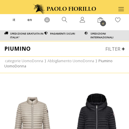
it
en
0
SPEDIZIONE GRATUITA IN
PAGAMENTI SICURI
SPEDIZIONI
ITALIA
*
INTERNAZIONALI
PIUMINO
FILTER
categorie UomoDonna
⟩
Abbigliamento UomoDonna
⟩
Piumino
UomoDonna