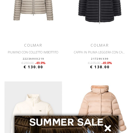
COLMAR
COLMAR
PIUMINO CON COLLETTO IMBOTTITO
CAPPA IN PIUMA LEGGERA CON CAPPUCCIO
2223A9VX219
21729VX99
€ 259.00
-49.8%
€ 275.00
-49.8%
€ 130.00
€ 138.00