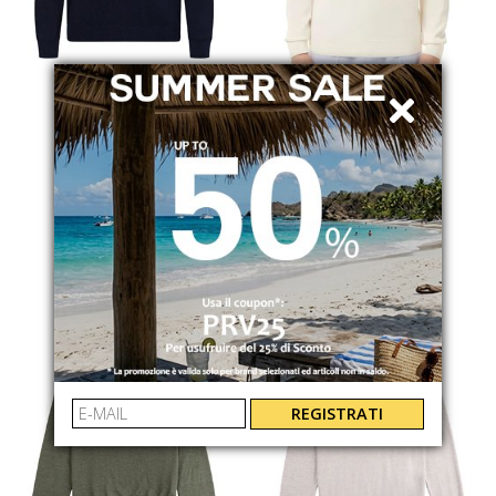
LACOSTE
LACOSTE
MAGLIONCINO IN FILO
MAGLIONCINO IN FILO
AH0128166
AH0128056
€ 110.00
-30%
€ 110.00
-30%
€ 77.00
€ 77.00
REGISTRATI