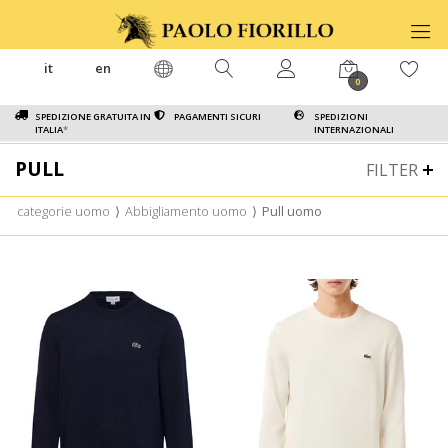
it
en
0
SPEDIZIONE GRATUITA IN
PAGAMENTI SICURI
SPEDIZIONI
ITALIA
*
INTERNAZIONALI
PULL
FILTER
categorie uomo
⟩
Abbigliamento uomo
⟩
Pull uomo