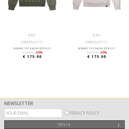
FAY
FAY
GIROCOLLO F.12
GIROCOLLO F.12
NMMC1512420CQTV613
NMMC1512420CQTB211
€ 250.00
-30%
€ 250.00
-30%
€ 175.00
€ 175.00
NEWSLETTER
PRIVACY POLICY
INVIA
⟩