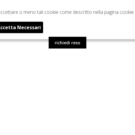
e accettare o meno tali cookie come descritto nella pagina cookie 
ccetta Necessari
richiedi reso
INVIA
⟩