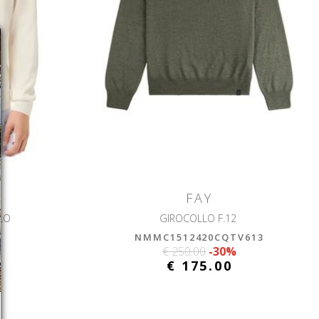
FAY
ILO
GIROCOLLO F.12
NMMC1512420CQTV613
€ 250.00
-30%
€ 175.00