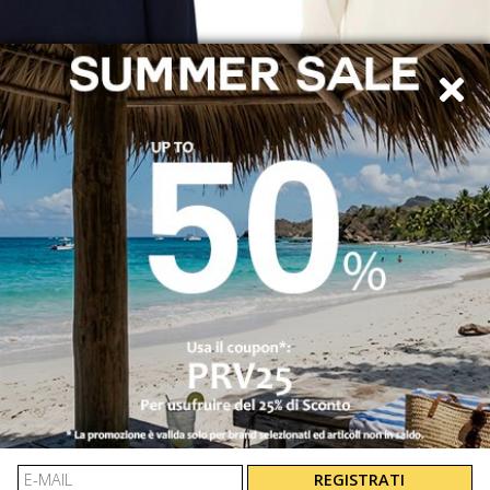
LACOSTE
LACOSTE
GLIONCINO IN FILO
MAGLIONCINO IN F
AH0128166
AH0128056
€ 110.00
-30%
€ 110.00
-30%
€ 77.00
€ 77.00
REGISTRATI