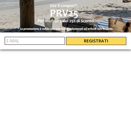
RESO FACILE E GARANTITO
110
: 016720940736
105
: 016720940636
EAN:
100
: 016720940536
95
: 016720940436
90
: 016720940336
REGISTRATI