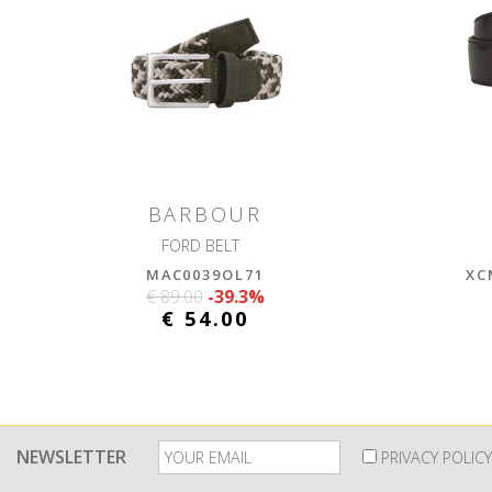
BARBOUR
FORD BELT
MAC0039OL71
XC
€ 89.00
-39.3%
€ 54.00
NEWSLETTER
PRIVACY POLICY