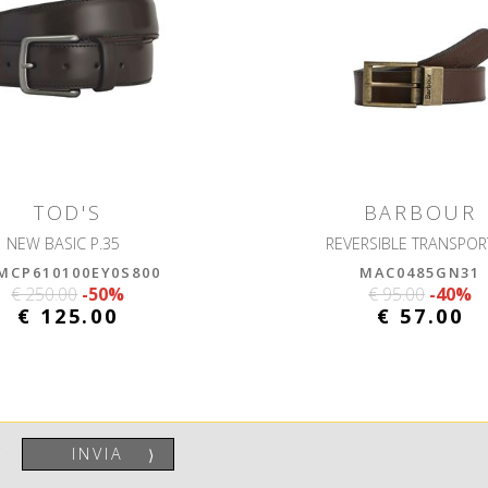
TOD'S
BARBOUR
NEW BASIC P.35
REVERSIBLE TRANSPO
MCP610100EY0S800
MAC0485GN31
€ 250.00
-50%
€ 95.00
-40%
€ 125.00
€ 57.00
INVIA
⟩