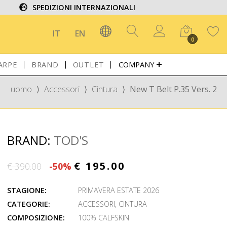
SPEDIZIONI INTERNAZIONALI
IT
EN
0
ARPE
BRAND
OUTLET
COMPANY
uomo
⟩
Accessori
⟩
Cintura
⟩
New T Belt P.35 Vers. 2
BRAND:
TOD'S
€ 195.00
€ 390.00
-50%
STAGIONE:
PRIMAVERA ESTATE 2026
CATEGORIE:
ACCESSORI
,
CINTURA
COMPOSIZIONE:
100% CALFSKIN