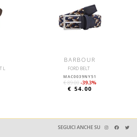
BARBOUR
RT L
FORD BELT
MAC0039NY51
€ 89.00
-39.3%
€ 54.00
SEGUICI ANCHE SU