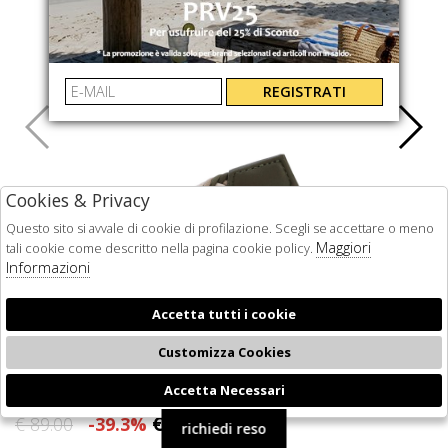
REGISTRATI
Cookies & Privacy
Questo sito si avvale di cookie di profilazione. Scegli se accettare o meno
Maggiori
tali cookie come descritto nella pagina cookie policy.
Informazioni
Accetta tutti i cookie
Customizza Cookies
BRAND:
BARBOUR
Accetta Necessari
🍪
€ 54.00
€ 89.00
-39.3%
richiedi reso