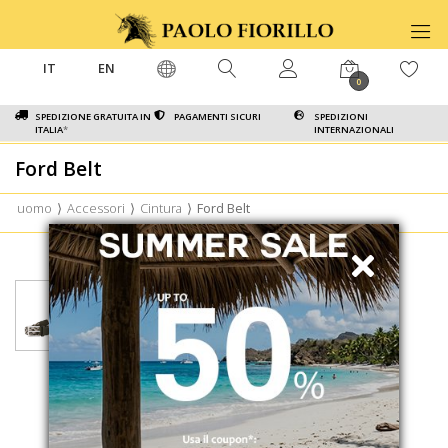
IT
EN
0
SPEDIZIONE GRATUITA IN
PAGAMENTI SICURI
SPEDIZIONI
ITALIA
*
INTERNAZIONALI
Ford Belt
uomo
⟩
Accessori
⟩
Cintura
⟩
Ford Belt