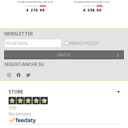
HXM5630FR30UL60ZCP
HXM6450FE91QZB11G1
€ 450.00
-40%
€ 430.00
-40%
€ 270.00
€ 258.00
NEWSLETTER
PRIVACY POLICY
INVIA
⟩
SEGUICI ANCHE SU
STORE
930
Recensioni