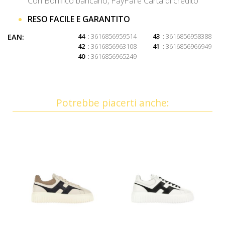
Con Bonifico bancario, PayPal e Carta di credito
RESO FACILE E GARANTITO
44
: 3616856959514
43
: 3616856958388
EAN:
42
: 3616856963108
41
: 3616856966949
40
: 3616856965249
Potrebbe piacerti anche: