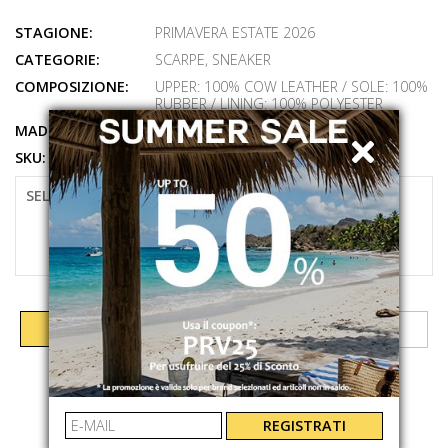
STAGIONE:
PRIMAVERA ESTATE 2026
CATEGORIE:
SCARPE
,
SNEAKER
COMPOSIZIONE:
UPPER: 100% COW LEATHER / SOLE: 100%
RUBBER / LINING: 100% POLYESTER
MADE IN:
VIETNAM
SKU:
809P09760001
SELEZIONARE LA TAGLIA
41
42
43
AGGIUNGI AL CARRELLO
REGISTRATI