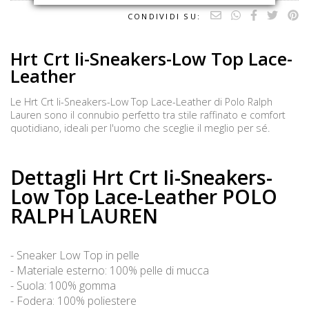
CONDIVIDI SU:
Hrt Crt Ii-Sneakers-Low Top Lace-
Leather
Le Hrt Crt Ii-Sneakers-Low Top Lace-Leather di Polo Ralph
Lauren sono il connubio perfetto tra stile raffinato e comfort
quotidiano, ideali per l'uomo che sceglie il meglio per sé.
Dettagli Hrt Crt Ii-Sneakers-
Low Top Lace-Leather POLO
RALPH LAUREN
- Sneaker Low Top in pelle
- Materiale esterno: 100% pelle di mucca
- Suola: 100% gomma
- Fodera: 100% poliestere