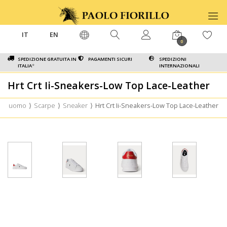
IT
EN
0
SPEDIZIONE GRATUITA IN
PAGAMENTI SICURI
SPEDIZIONI
ITALIA
*
INTERNAZIONALI
Hrt Crt Ii-Sneakers-Low Top Lace-Leather
uomo
⟩
Scarpe
⟩
Sneaker
⟩
Hrt Crt Ii-Sneakers-Low Top Lace-Leather