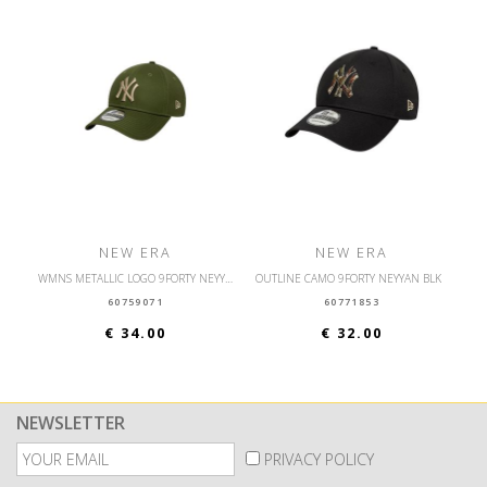
NEW ERA
NEW ERA
WMNS METALLIC LOGO 9FORTY NEYYAN BLKIPU
OUTLINE CAMO 9FORTY NEYYAN BLK
60759071
60771853
€ 34.00
€ 32.00
NEWSLETTER
PRIVACY POLICY