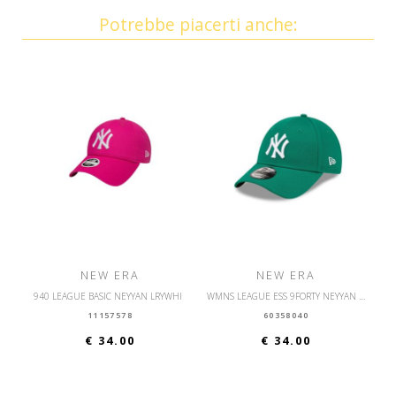
Potrebbe piacerti anche:
NEW ERA
NEW ERA
940 LEAGUE BASIC NEYYAN LRYWHI
WMNS LEAGUE ESS 9FORTY NEYYAN KGRWHI
11157578
60358040
€ 34.00
€ 34.00