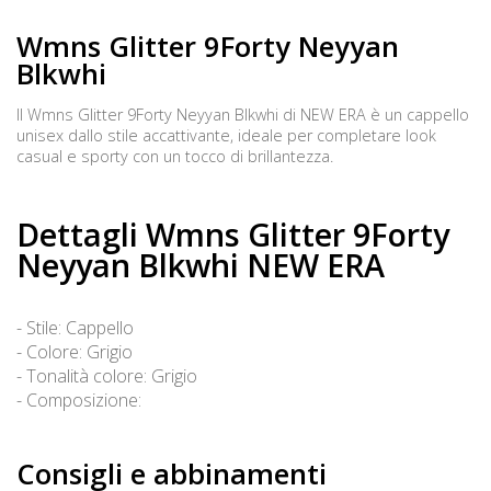
Wmns Glitter 9Forty Neyyan
Blkwhi
Il Wmns Glitter 9Forty Neyyan Blkwhi di NEW ERA è un cappello
unisex dallo stile accattivante, ideale per completare look
casual e sporty con un tocco di brillantezza.
Dettagli Wmns Glitter 9Forty
Neyyan Blkwhi NEW ERA
- Stile: Cappello
- Colore: Grigio
- Tonalità colore: Grigio
- Composizione:
Consigli e abbinamenti