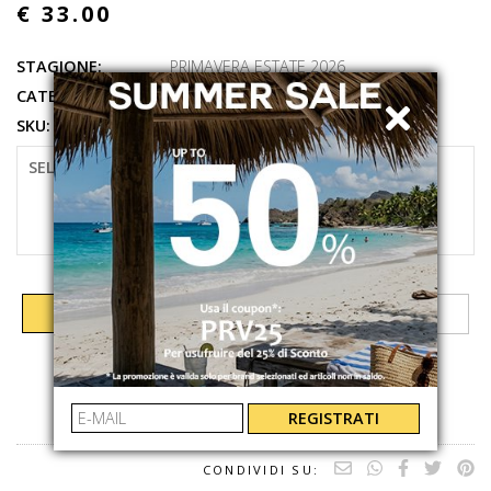
€ 33.00
STAGIONE:
PRIMAVERA ESTATE 2026
CATEGORIE:
ACCESSORI
,
CAPPELLO
SKU:
60580738
SELEZIONARE LA TAGLIA
UNI
AGGIUNGI AL CARRELLO
REGISTRATI
CONDIVIDI SU: