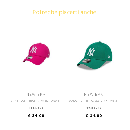
Potrebbe piacerti anche:
NEW ERA
NEW ERA
940 LEAGUE BASIC NEYYAN LRYWHI
WMNS LEAGUE ESS 9FORTY NEYYAN KGRWHI
11157578
60358040
€ 34.00
€ 34.00