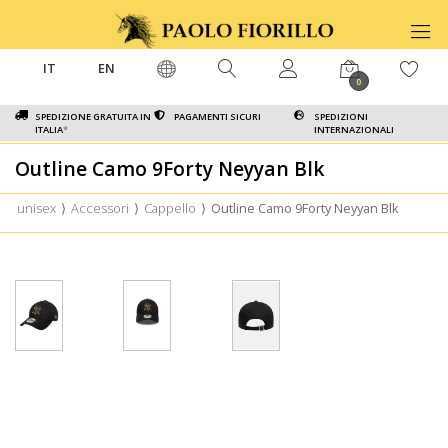
IT
EN
0
SPEDIZIONE GRATUITA IN
PAGAMENTI SICURI
SPEDIZIONI
ITALIA
*
INTERNAZIONALI
Outline Camo 9Forty Neyyan Blk
unisex
⟩
Accessori
⟩
Cappello
⟩
Outline Camo 9Forty Neyyan Blk