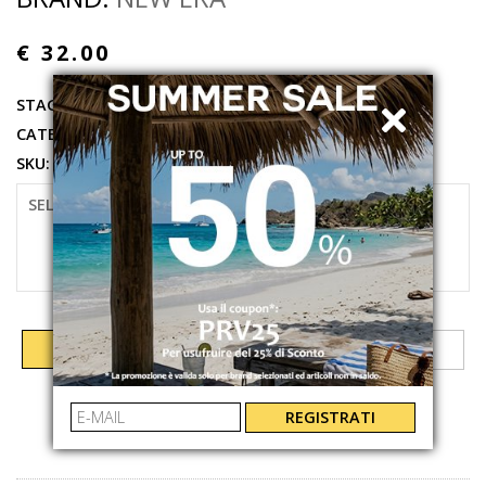
€ 32.00
STAGIONE:
PRIMAVERA ESTATE 2026
CATEGORIE:
ACCESSORI
,
CAPPELLO
SKU:
60771853
SELEZIONARE LA TAGLIA
UNI
AGGIUNGI AL CARRELLO
REGISTRATI