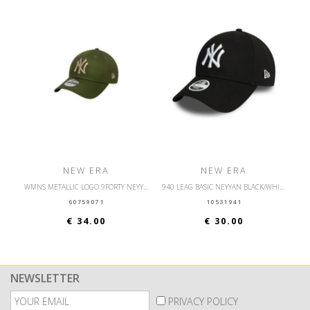
NEW ERA
NEW ERA
WMNS METALLIC LOGO 9FORTY NEYYAN BLKIPU
940 LEAG BASIC NEYYAN BLACK/WHITE
60759071
10531941
€ 34.00
€ 30.00
NEWSLETTER
PRIVACY POLICY