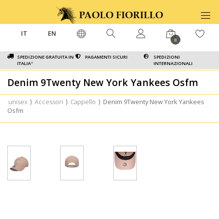
IT
EN
0
SPEDIZIONE GRATUITA IN
PAGAMENTI SICURI
SPEDIZIONI
ITALIA
*
INTERNAZIONALI
Denim 9Twenty New York Yankees Osfm
unisex
⟩
Accessori
⟩
Cappello
⟩
Denim 9Twenty New York Yankees
Osfm