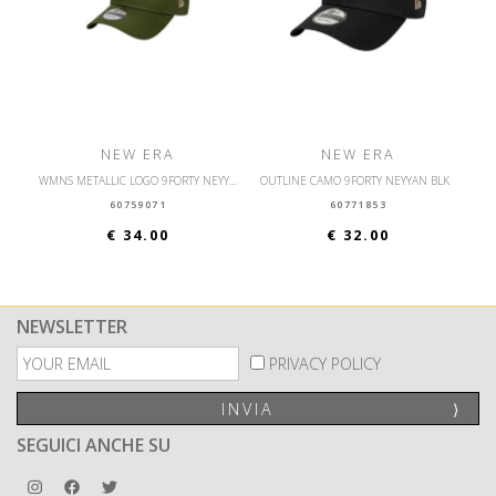
NEW ERA
NEW ERA
WMNS METALLIC LOGO 9FORTY NEYYAN BLKIPU
OUTLINE CAMO 9FORTY NEYYAN BLK
60759071
60771853
€ 34.00
€ 32.00
NEWSLETTER
PRIVACY POLICY
INVIA
⟩
SEGUICI ANCHE SU