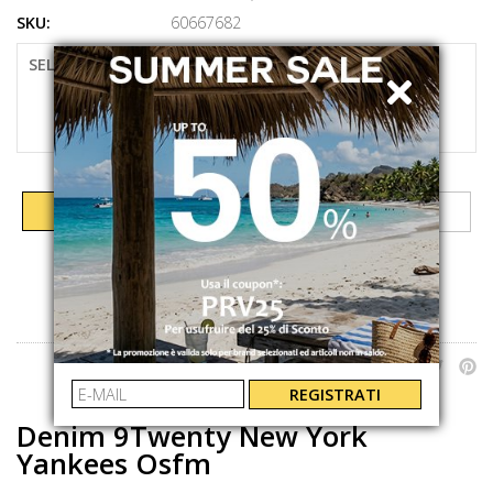
SKU:
60667682
SELEZIONARE LA TAGLIA
UNI
AGGIUNGI AL CARRELLO
CONDIVIDI SU:
REGISTRATI
Denim 9Twenty New York
Yankees Osfm