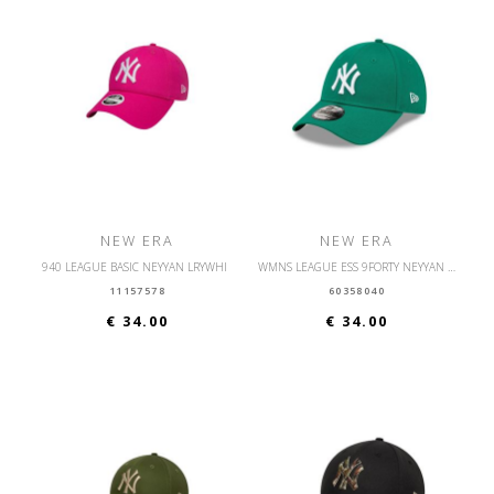
NEW ERA
NEW ERA
940 LEAGUE BASIC NEYYAN LRYWHI
WMNS LEAGUE ESS 9FORTY NEYYAN KGRWHI
11157578
60358040
€ 34.00
€ 34.00