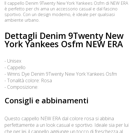
Il cappello Denim 9Twenty New York Yankees Osfm di NEW ERA
è perfetto per chi ama un accessorio casual e dal fascino
sportivo. Con un design moderno, è ideale per qualsiasi
ambiente urbano.
Dettagli Denim 9Twenty New
York Yankees Osfm NEW ERA
- Unisex
- Cappello
- Wmns Dye Denim 9Twenty New York Yankees Osfm
- Tonalità colore: Rosa
- Composizione:
Consigli e abbinamenti
Questo cappello NEW ERA dal colore rosa si abbina
perfettamente a un look casual e sportivo. Ideale sia per lui
che per lei, il cappello aggiunge un tocco di freschezza al