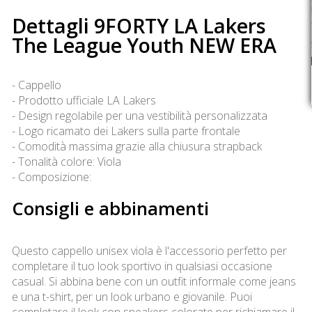
Dettagli 9FORTY LA Lakers
The League Youth NEW ERA
- Cappello
- Prodotto ufficiale LA Lakers
- Design regolabile per una vestibilità personalizzata
- Logo ricamato dei Lakers sulla parte frontale
- Comodità massima grazie alla chiusura strapback
- Tonalità colore: Viola
- Composizione:
Consigli e abbinamenti
Questo cappello unisex viola è l'accessorio perfetto per
completare il tuo look sportivo in qualsiasi occasione
casual. Si abbina bene con un outfit informale come jeans
e una t-shirt, per un look urbano e giovanile. Puoi