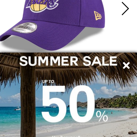
SPEDIZIONE IN ITALY
PAGAMENTI SICURI
Con Bonifico bancario, PayPal e Carta di credito
RESO FACILE E GARANTITO