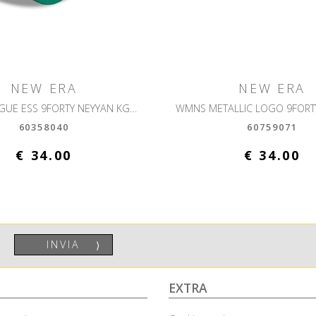
NEW ERA
NEW ERA
WMNS LEAGUE ESS 9FORTY NEYYAN KGRWHI
60358040
60759071
€ 34.00
€ 34.00
INVIA
⟩
EXTRA