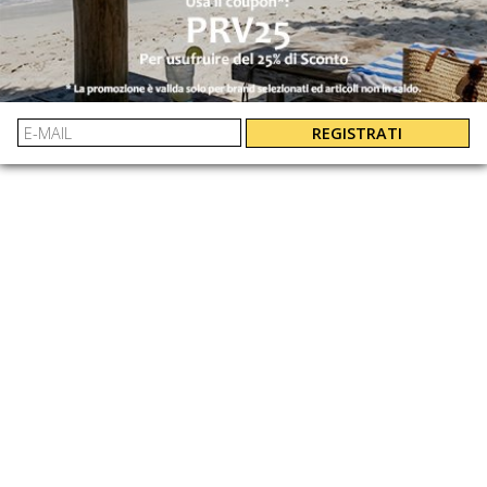
UNI
: 885430104647
EAN:
REGISTRATI