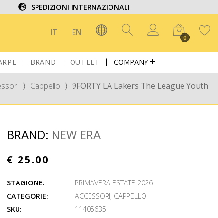
SPEDIZIONI INTERNAZIONALI
IT
EN
0
ARPE
BRAND
OUTLET
COMPANY
ssori
⟩
Cappello
⟩
9FORTY LA Lakers The League Youth
BRAND:
NEW ERA
€ 25.00
STAGIONE:
PRIMAVERA ESTATE 2026
CATEGORIE:
ACCESSORI
,
CAPPELLO
SKU:
11405635