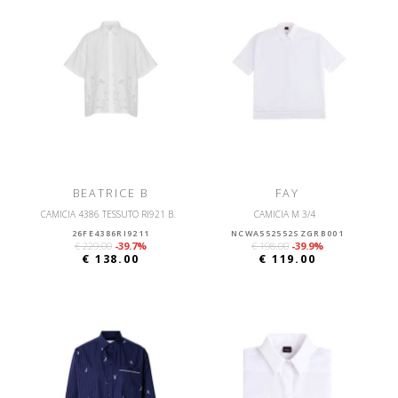
BEATRICE B
FAY
CAMICIA 4386 TESSUTO RI921 B.
CAMICIA M 3/4
26FE4386RI9211
NCWA552552SZGRB001
€ 229.00
-39.7%
€ 198.00
-39.9%
€ 138.00
€ 119.00