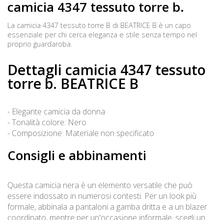
camicia 4347 tessuto torre b.
La camicia 4347 tessuto torre B di BEATRICE B è un capo
essenziale per chi cerca eleganza e stile senza tempo nel
proprio guardaroba.
Dettagli camicia 4347 tessuto
torre b. BEATRICE B
- Elegante camicia da donna
- Tonalità colore: Nero
- Composizione: Materiale non specificato
Consigli e abbinamenti
Questa camicia nera è un elemento versatile che può
essere indossato in numerosi contesti. Per un look più
formale, abbinala a pantaloni a gamba dritta e a un blazer
coordinato, mentre per un'occasione informale, scegli un