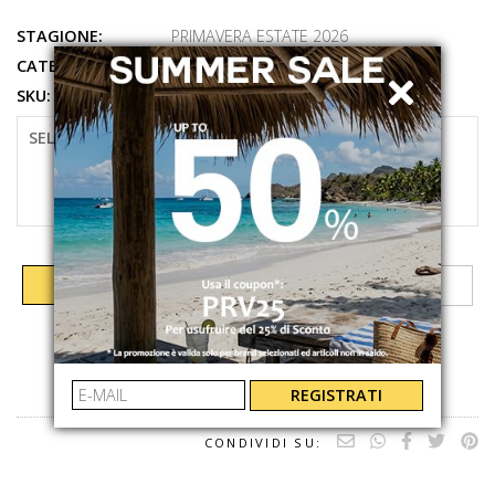
STAGIONE:
PRIMAVERA ESTATE 2026
CATEGORIE:
ABBIGLIAMENTO
,
CAMICIA
SKU:
26FE4347TORRE99
SELEZIONARE LA TAGLIA
40
AGGIUNGI AL CARRELLO
REGISTRATI
CONDIVIDI SU: