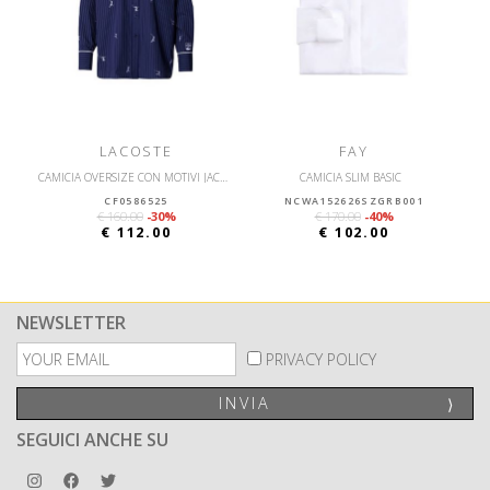
LACOSTE
FAY
CAMICIA OVERSIZE CON MOTIVI JACQUARD
CAMICIA SLIM BASIC
CF0586525
NCWA152626SZGRB001
€ 160.00
-30%
€ 170.00
-40%
€ 112.00
€ 102.00
NEWSLETTER
PRIVACY POLICY
INVIA
⟩
SEGUICI ANCHE SU