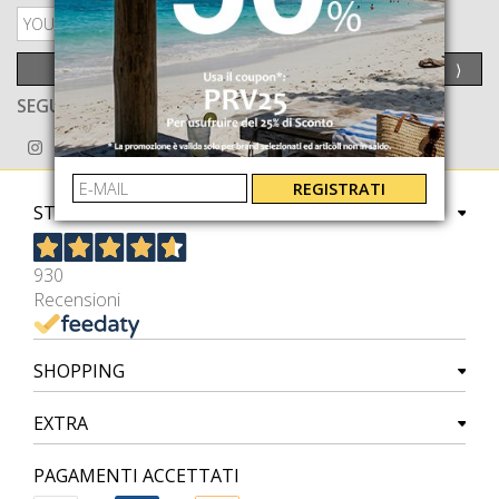
PRIVACY POLICY
INVIA
⟩
SEGUICI ANCHE SU
REGISTRATI
STORE
930
Recensioni
SHOPPING
EXTRA
PAGAMENTI ACCETTATI