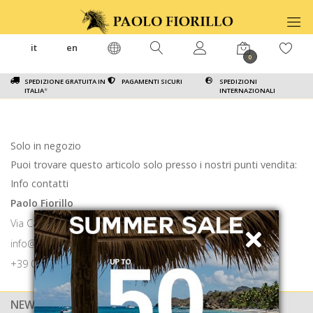
it
en
0
SPEDIZIONE GRATUITA IN
PAGAMENTI SICURI
SPEDIZIONI
ITALIA
*
INTERNAZIONALI
Solo in negozio
Puoi trovare questo articolo solo presso i nostri punti vendita:
Info contatti
Paolo Fiorillo
Via Calabritto 9 80121 Napoli
info@paolofiorillo.com
+39 081 1857 6024
NEWSLETTER