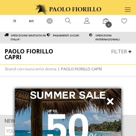
it
en
0
SPEDIZIONE GRATUITA IN
PAGAMENTI SICURI
SPEDIZIONI
ITALIA
*
INTERNAZIONALI
PAOLO FIORILLO
FILTER
CAPRI
Brand con nuovi arrivi donna
⟩
PAOLO FIORILLO CAPRI
NEWSLETTER
PRIVACY POLICY