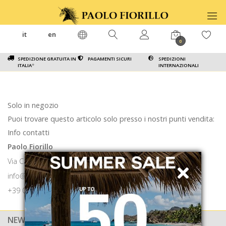
it
en
0
SPEDIZIONE GRATUITA IN
PAGAMENTI SICURI
SPEDIZIONI
ITALIA
*
INTERNAZIONALI
Solo in negozio
Puoi trovare questo articolo solo presso i nostri punti vendita:
Info contatti
Paolo Fiorillo
Via Calabritto 9 80121 Napoli
info@paolofiorillo.com
+39 081 1857 6024
NEWSLETTER