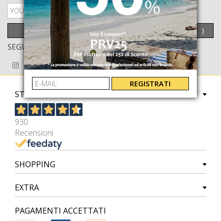
PRIVACY POLICY
INVIA
⟩
SEGUICI ANCHE SU
REGISTRATI
STORE
930
Recensioni
SHOPPING
EXTRA
PAGAMENTI ACCETTATI