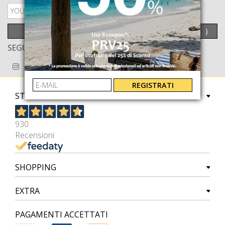
PRIVACY POLICY
INVIA
⟩
SEGUICI ANCHE SU
REGISTRATI
STORE
930
Recensioni
SHOPPING
EXTRA
PAGAMENTI ACCETTATI