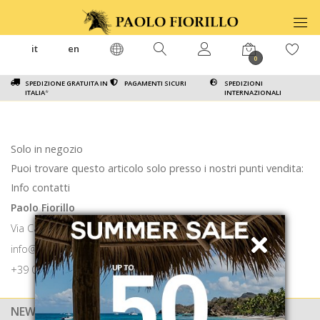
it
en
0
SPEDIZIONE GRATUITA IN
PAGAMENTI SICURI
SPEDIZIONI
ITALIA
*
INTERNAZIONALI
Solo in negozio
Puoi trovare questo articolo solo presso i nostri punti vendita:
Info contatti
Paolo Fiorillo
Via Calabritto 9 80121 Napoli
info@paolofiorillo.com
+39 081 1857 6024
NEWSLETTER