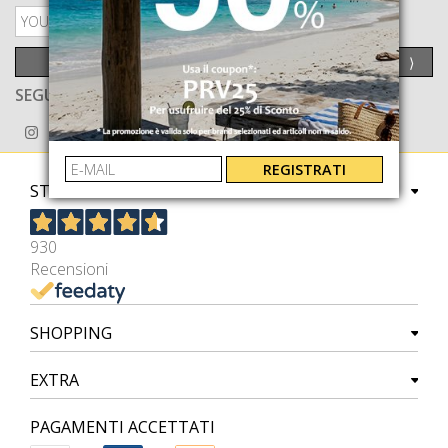
PRIVACY POLICY
INVIA
⟩
SEGUICI ANCHE SU
REGISTRATI
STORE
930
Recensioni
SHOPPING
EXTRA
PAGAMENTI ACCETTATI