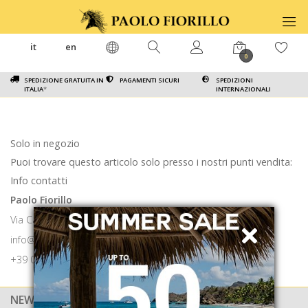
it
en
0
SPEDIZIONE GRATUITA IN
PAGAMENTI SICURI
SPEDIZIONI
ITALIA
*
INTERNAZIONALI
Solo in negozio
Puoi trovare questo articolo solo presso i nostri punti vendita:
Info contatti
Paolo Fiorillo
Via Calabritto 9 80121 Napoli
info@paolofiorillo.com
+39 081 1857 6024
NEWSLETTER