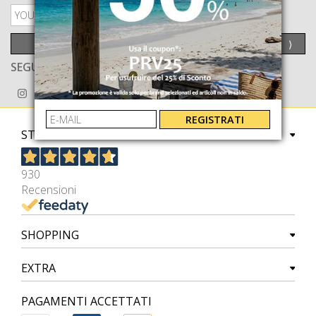
PRIVACY POLICY
INVIA
⟩
SEGUICI ANCHE SU
REGISTRATI
STORE
930
Recensioni
SHOPPING
EXTRA
PAGAMENTI ACCETTATI