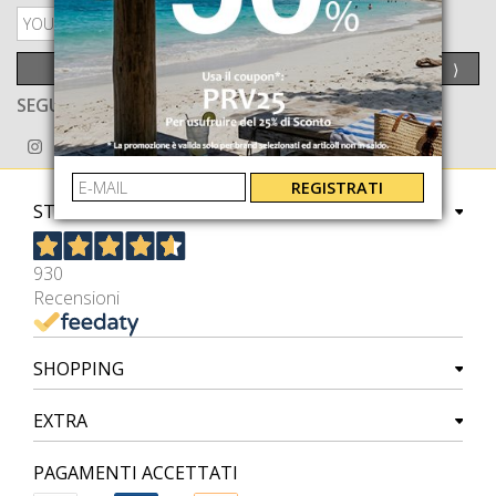
PRIVACY POLICY
INVIA
⟩
SEGUICI ANCHE SU
REGISTRATI
STORE
930
Recensioni
SHOPPING
EXTRA
PAGAMENTI ACCETTATI