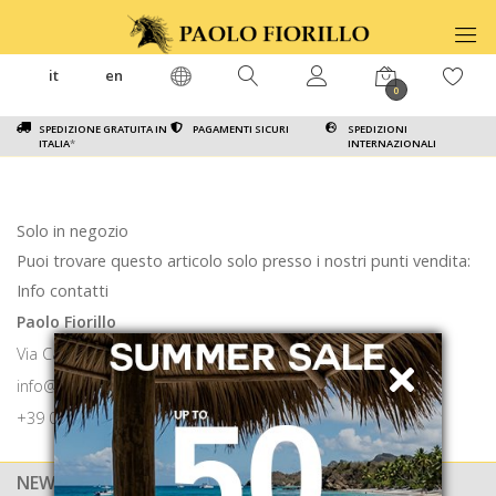
it
en
0
SPEDIZIONE GRATUITA IN
PAGAMENTI SICURI
SPEDIZIONI
ITALIA
*
INTERNAZIONALI
Solo in negozio
Puoi trovare questo articolo solo presso i nostri punti vendita:
Info contatti
Paolo Fiorillo
Via Calabritto 9 80121 Napoli
info@paolofiorillo.com
+39 081 1857 6024
NEWSLETTER