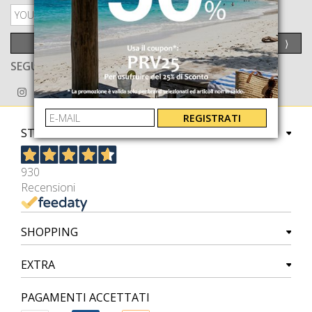
PRIVACY POLICY
INVIA
⟩
SEGUICI ANCHE SU
REGISTRATI
STORE
930
Recensioni
SHOPPING
EXTRA
PAGAMENTI ACCETTATI