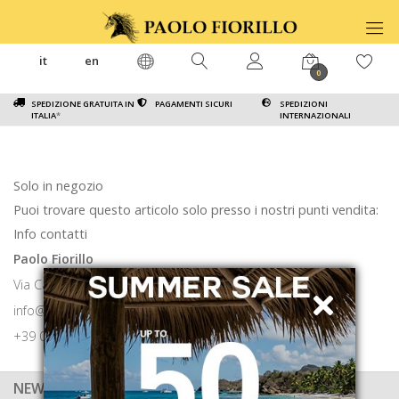
it
en
0
SPEDIZIONE GRATUITA IN
PAGAMENTI SICURI
SPEDIZIONI
ITALIA
*
INTERNAZIONALI
Solo in negozio
Puoi trovare questo articolo solo presso i nostri punti vendita:
Info contatti
Paolo Fiorillo
Via Calabritto 9 80121 Napoli
info@paolofiorillo.com
+39 081 1857 6024
NEWSLETTER