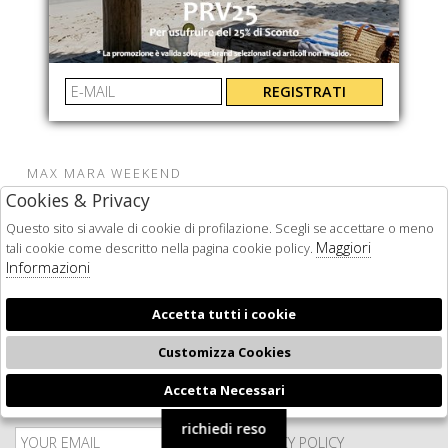
REGISTRATI
MAX MARA WEEKEND
Cookies & Privacy
WKDBONITO
2615341032600020
Questo sito si avvale di cookie di profilazione. Scegli se accettare o meno
€ 289.00
-39.8%
Maggiori
€ 174.00
tali cookie come descritto nella pagina cookie policy.
Informazioni
Accetta tutti i cookie
Customizza Cookies
Accetta Necessari
🍪
NEWSLETTER
richiedi reso
PRIVACY POLICY