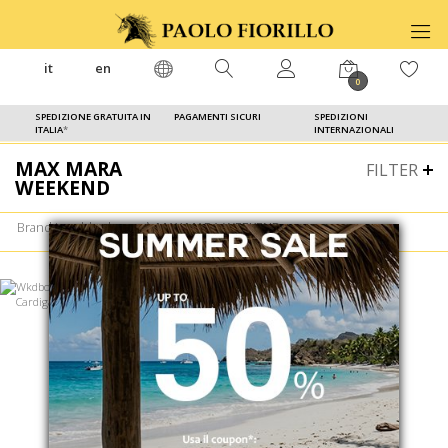
it
en
0
SPEDIZIONE GRATUITA IN
PAGAMENTI SICURI
SPEDIZIONI
ITALIA
*
INTERNAZIONALI
MAX MARA
FILTER
WEEKEND
Brand in saldo donna
⟩
MAX MARA WEEKEND