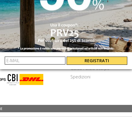
INVIA
⟩
EXTRA
amenti
Cookie e privacy
Termini e Condizioni
Frequenti
Lavora Con Noi
REGISTRATI
Guida Pulizia Scarpe
Spedizioni
RE