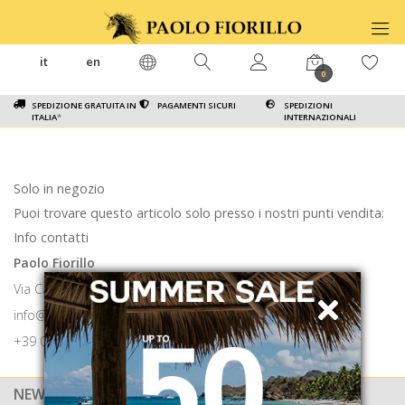
it
en
0
SPEDIZIONE GRATUITA IN
PAGAMENTI SICURI
SPEDIZIONI
ITALIA
*
INTERNAZIONALI
Solo in negozio
Puoi trovare questo articolo solo presso i nostri punti vendita:
Info contatti
Paolo Fiorillo
Via Calabritto 9 80121 Napoli
info@paolofiorillo.com
+39 081 1857 6024
NEWSLETTER