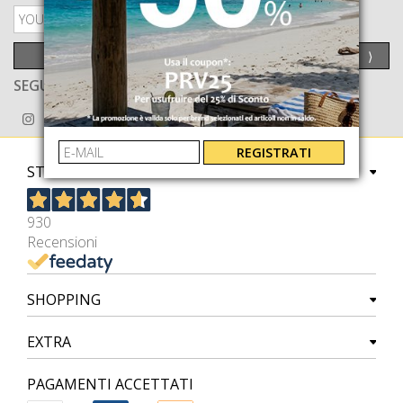
PRIVACY POLICY
INVIA
⟩
SEGUICI ANCHE SU
REGISTRATI
STORE
930
Recensioni
SHOPPING
EXTRA
PAGAMENTI ACCETTATI