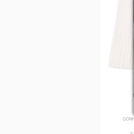
GONN
€