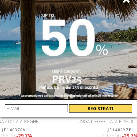
REGISTRATI
LACOSTE
LACOSTE
A CORTA A PIEGHE
LUNGA PIEGHETTATA ELASTICIZ
JF140370V
JF1402YZP
 155.00
-29.7%
€ 175.00
-29.7