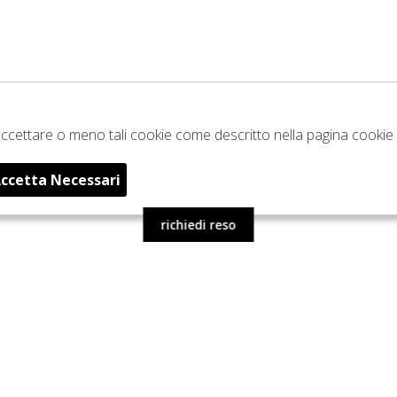
e accettare o meno tali cookie come descritto nella pagina cookie 
ccetta Necessari
richiedi reso