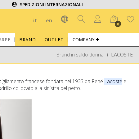
SPEDIZIONI INTERNAZIONALI
it
en
0
ARPE
BRAND
OUTLET
COMPANY
Brand in saldo donna
⟩
LACOSTE
bigliamento francese fondata nel 1933 da René
Lacoste
e
rillo collocato alla sinistra del petto.