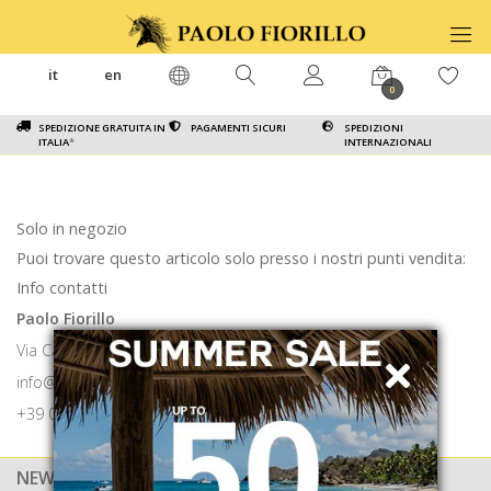
it
en
0
SPEDIZIONE GRATUITA IN
PAGAMENTI SICURI
SPEDIZIONI
ITALIA
*
INTERNAZIONALI
Solo in negozio
Puoi trovare questo articolo solo presso i nostri punti vendita:
Info contatti
Paolo Fiorillo
Via Calabritto 9 80121 Napoli
info@paolofiorillo.com
+39 081 1857 6024
NEWSLETTER