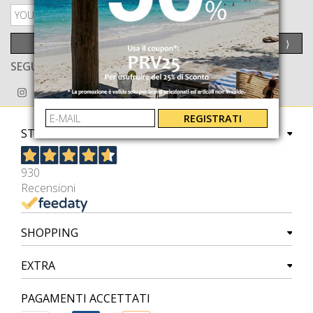
PRIVACY POLICY
INVIA
⟩
SEGUICI ANCHE SU
REGISTRATI
STORE
930
Recensioni
SHOPPING
EXTRA
PAGAMENTI ACCETTATI