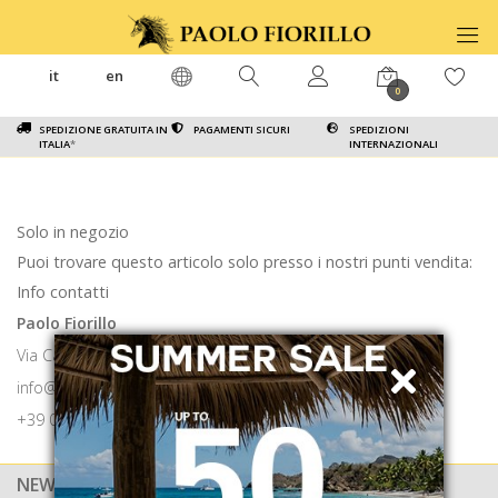
it
en
0
SPEDIZIONE GRATUITA IN
PAGAMENTI SICURI
SPEDIZIONI
ITALIA
*
INTERNAZIONALI
Solo in negozio
Puoi trovare questo articolo solo presso i nostri punti vendita:
Info contatti
Paolo Fiorillo
Via Calabritto 9 80121 Napoli
info@paolofiorillo.com
+39 081 1857 6024
NEWSLETTER