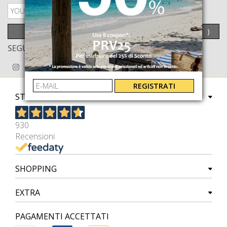
PRIVACY POLICY
INVIA
⟩
SEGUICI ANCHE SU
REGISTRATI
STORE
930
Recensioni
SHOPPING
EXTRA
PAGAMENTI ACCETTATI