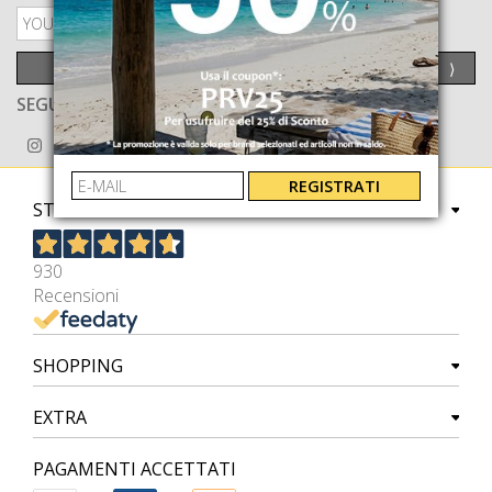
PRIVACY POLICY
INVIA
⟩
SEGUICI ANCHE SU
REGISTRATI
STORE
930
Recensioni
SHOPPING
EXTRA
PAGAMENTI ACCETTATI