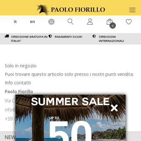
it
en
0
SPEDIZIONE GRATUITA IN
PAGAMENTI SICURI
SPEDIZIONI
ITALIA
*
INTERNAZIONALI
Solo in negozio
Puoi trovare questo articolo solo presso i nostri punti vendita:
Info contatti
Paolo Fiorillo
Via Calabritto 9 80121 Napoli
info@paolofiorillo.com
+39 081 1857 6024
NEWSLETTER