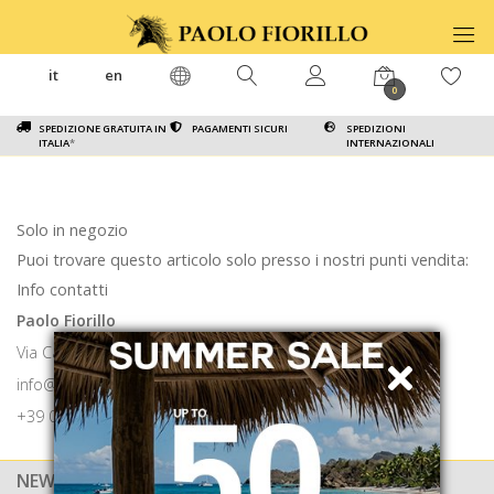
it
en
0
SPEDIZIONE GRATUITA IN
PAGAMENTI SICURI
SPEDIZIONI
ITALIA
*
INTERNAZIONALI
Solo in negozio
Puoi trovare questo articolo solo presso i nostri punti vendita:
Info contatti
Paolo Fiorillo
Via Calabritto 9 80121 Napoli
info@paolofiorillo.com
+39 081 1857 6024
NEWSLETTER