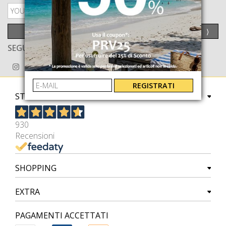
PRIVACY POLICY
INVIA
⟩
SEGUICI ANCHE SU
REGISTRATI
STORE
930
Recensioni
SHOPPING
EXTRA
PAGAMENTI ACCETTATI