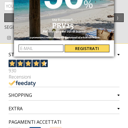
PRIVACY POLICY
INVIA
⟩
SEGUICI ANCHE SU
REGISTRATI
STORE
930
Recensioni
SHOPPING
EXTRA
PAGAMENTI ACCETTATI