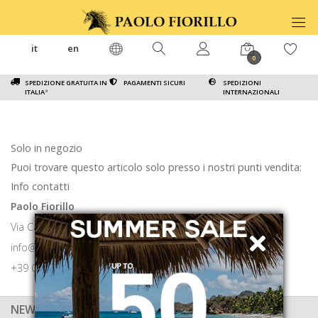
it
en
0
SPEDIZIONE GRATUITA IN
PAGAMENTI SICURI
SPEDIZIONI
ITALIA
*
INTERNAZIONALI
Solo in negozio
Puoi trovare questo articolo solo presso i nostri punti vendita:
Info contatti
Paolo Fiorillo
Via Calabritto 9 80121 Napoli
info@paolofiorillo.com
+39 081 1857 6024
NEWSLETTER