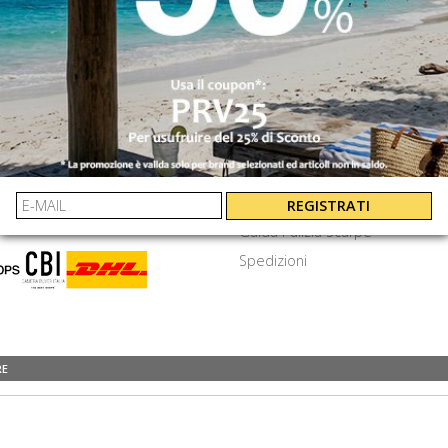
INVIA
⟩
EXTRA
amenti
Cookie e privacy
Termini e Condizioni
Frequenti
Lavora Con Noi
REGISTRATI
Guida Pulizia Scarpe
Spedizioni
RE