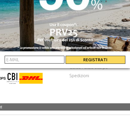
INVIA
⟩
EXTRA
amenti
Cookie e privacy
Termini e Condizioni
Frequenti
Lavora Con Noi
REGISTRATI
Guida Pulizia Scarpe
Spedizioni
RE