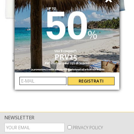
DONDUP
DONDUP
SHORTS STELLA BOT GIOIE
SHORTS STELLA
DP686BBSE037DKPT001
DP686DF0283DLZ1800
€ 200.00
-40%
€ 220.00
-40%
€ 120.00
€ 132.00
REGISTRATI
NEWSLETTER
PRIVACY POLICY