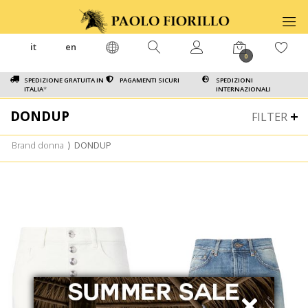
it
en
0
SPEDIZIONE GRATUITA IN
PAGAMENTI SICURI
SPEDIZIONI
ITALIA
*
INTERNAZIONALI
DONDUP
FILTER
Brand donna
⟩
DONDUP