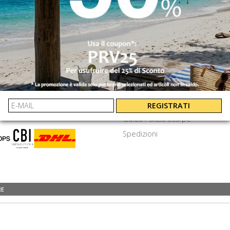
INVIA
⟩
EXTRA
amenti
Cookie e privacy
Termini e Condizioni
Frequenti
Lavora Con Noi
REGISTRATI
Guida Pulizia Scarpe
Spedizioni
RE