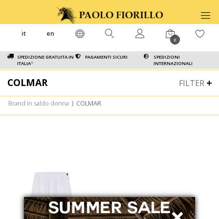
it
en
0
SPEDIZIONE GRATUITA IN
PAGAMENTI SICURI
SPEDIZIONI
ITALIA
*
INTERNAZIONALI
COLMAR
FILTER
Brand in saldo donna
⟩
COLMAR