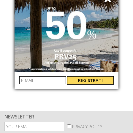
COLMAR
GONNA MIDI IN LINO
73116AZ01
€ 125.00
-49.6%
€ 63.00
REGISTRATI
NEWSLETTER
PRIVACY POLICY