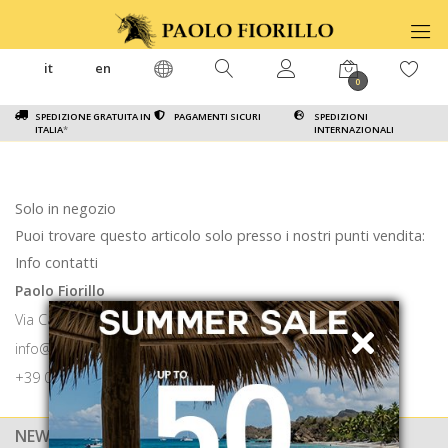
it
en
0
SPEDIZIONE GRATUITA IN
PAGAMENTI SICURI
SPEDIZIONI
ITALIA
*
INTERNAZIONALI
Solo in negozio
Puoi trovare questo articolo solo presso i nostri punti vendita:
Info contatti
Paolo Fiorillo
Via Calabritto 9 80121 Napoli
info@paolofiorillo.com
+39 081 1857 6024
NEWSLETTER