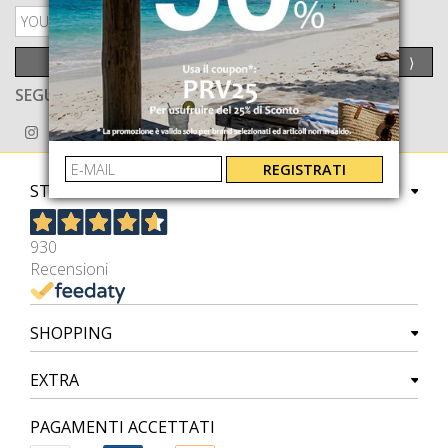
PRIVACY POLICY
INVIA
⟩
SEGUICI ANCHE SU
REGISTRATI
STORE
930
Recensioni
SHOPPING
EXTRA
PAGAMENTI ACCETTATI