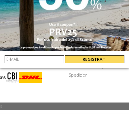
INVIA
⟩
EXTRA
amenti
Cookie e privacy
Termini e Condizioni
Frequenti
Lavora Con Noi
REGISTRATI
Guida Pulizia Scarpe
Spedizioni
RE