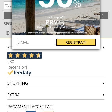
PRIVACY POLICY
INVIA
⟩
SEGUICI ANCHE SU
REGISTRATI
STORE
930
Recensioni
SHOPPING
EXTRA
PAGAMENTI ACCETTATI