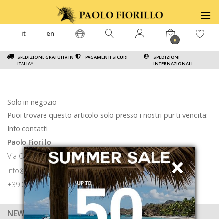
it
en
0
SPEDIZIONE GRATUITA IN
PAGAMENTI SICURI
SPEDIZIONI
ITALIA
*
INTERNAZIONALI
Solo in negozio
Puoi trovare questo articolo solo presso i nostri punti vendita:
Info contatti
Paolo Fiorillo
Via Calabritto 9 80121 Napoli
info@paolofiorillo.com
+39 081 1857 6024
NEWSLETTER