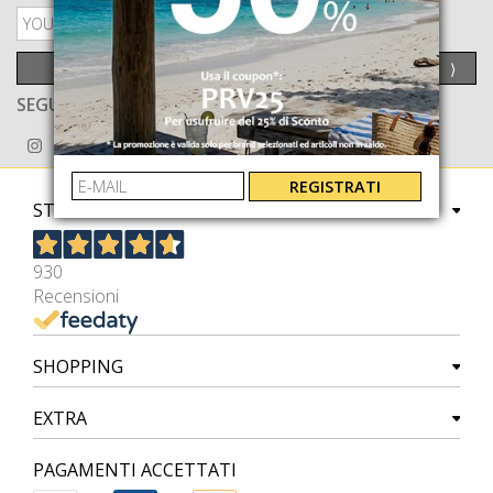
PRIVACY POLICY
INVIA
⟩
SEGUICI ANCHE SU
REGISTRATI
STORE
930
Recensioni
SHOPPING
EXTRA
PAGAMENTI ACCETTATI