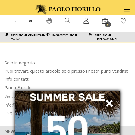
it
en
0
SPEDIZIONE GRATUITA IN
PAGAMENTI SICURI
SPEDIZIONI
ITALIA
*
INTERNAZIONALI
Solo in negozio
Puoi trovare questo articolo solo presso i nostri punti vendita:
Info contatti
Paolo Fiorillo
Via Calabritto 9 80121 Napoli
info@paolofiorillo.com
+39 081 1857 6024
NEWSLETTER