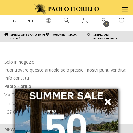
it
en
0
SPEDIZIONE GRATUITA IN
PAGAMENTI SICURI
SPEDIZIONI
ITALIA
*
INTERNAZIONALI
Solo in negozio
Puoi trovare questo articolo solo presso i nostri punti vendita:
Info contatti
Paolo Fiorillo
Via Calabritto 9 80121 Napoli
info@paolofiorillo.com
+39 081 1857 6024
NEWSLETTER