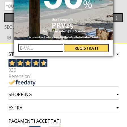
PRIVACY POLICY
INVIA
⟩
SEGUICI ANCHE SU
REGISTRATI
STORE
930
Recensioni
SHOPPING
EXTRA
PAGAMENTI ACCETTATI