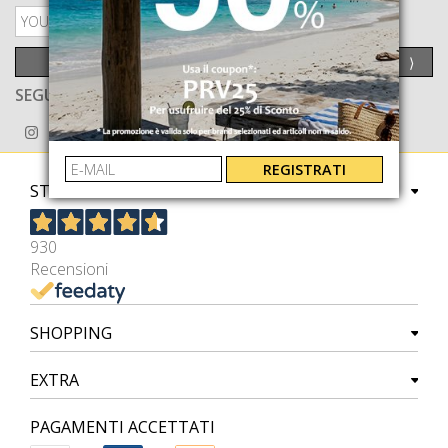
PRIVACY POLICY
INVIA
⟩
SEGUICI ANCHE SU
REGISTRATI
STORE
930
Recensioni
SHOPPING
EXTRA
PAGAMENTI ACCETTATI