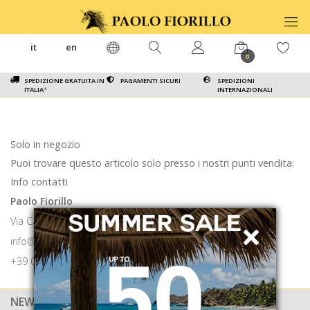
it
en
0
SPEDIZIONE GRATUITA IN
PAGAMENTI SICURI
SPEDIZIONI
ITALIA
*
INTERNAZIONALI
Solo in negozio
Puoi trovare questo articolo solo presso i nostri punti vendita:
Info contatti
Paolo Fiorillo
Via Calabritto 9 80121 Napoli
info@paolofiorillo.com
+39 081 1857 6024
NEWSLETTER